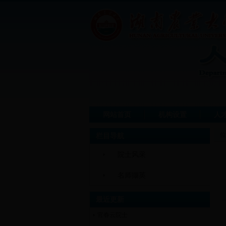
网站首页
机构设置
人
位
栏目导航
院士风采
名师撷英
最近更新
官春云院士