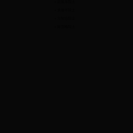
赵振东院士
袁隆平院士
方智远院士
陈雪梅院士