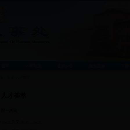
才荟萃
人事制度
通知公告
服务指南
下载
置：
主页
>
人才荟萃
人才荟萃
院士风采
院士风采
官春云院士
[
]