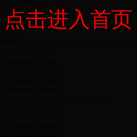
院士风采
赵振东院士
[
]
点击进入首页
院士风采
袁隆平院士
[
]
院士风采
方智远院士
[
]
院士风采
陈雪梅院士
[
]
名师撷英
神农学者特聘教授
杨毅教授
[
]
神农学者讲座教授
于烨教授
[
]
神农学者讲座教授
谭柱良教授
[
]
神农学者讲座教授
王增裕教授
[
]
神农学者讲座教授
刘世名教授
[
]
神农学者讲座教授
Olayiwola (Layi), Adeola(拉伊教授）
[
]
神农学者讲座教授
黄三文教授
[
]
神农学者讲座教授
冯永来教授
[
]
神农学者讲座教授
吴建平教授
[
]
神农学者特聘教授
周铁安教授
[
]