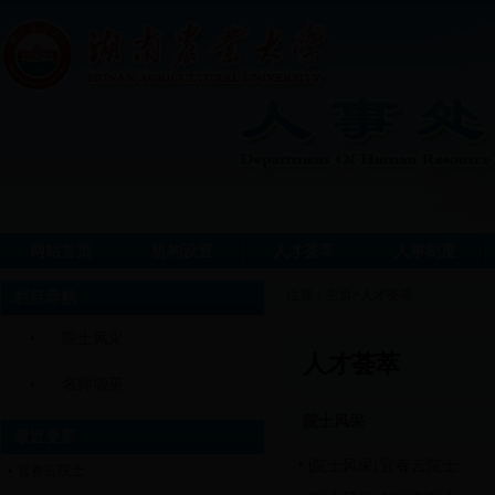
网站首页
机构设置
人才荟萃
人事制度
位置：
主页
>
人才荟萃
栏目导航
院士风采
人才荟萃
名师撷英
院士风采
最近更新
院士风采
官春云院士
[
]
官春云院士