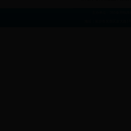
主办单位：365备用线路
地址：长沙市芙蓉区农大路1号 联