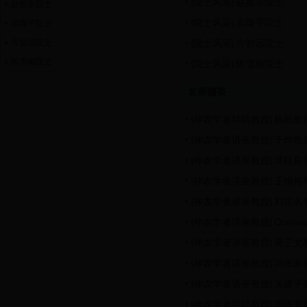
院士风采
赵振东院士
[
]
赵振东院士
院士风采
袁隆平院士
袁隆平院士
[
]
方智远院士
院士风采
方智远院士
[
]
陈雪梅院士
院士风采
陈雪梅院士
[
]
名师撷英
神农学者特聘教授
杨毅教
[
]
神农学者讲座教授
于烨教
[
]
神农学者讲座教授
谭柱良
[
]
神农学者讲座教授
王增裕
[
]
神农学者讲座教授
刘世名
[
]
神农学者讲座教授
Olayiw
[
]
神农学者讲座教授
黄三文
[
]
神农学者讲座教授
冯永来
[
]
神农学者讲座教授
吴建平
[
]
神农学者特聘教授
周铁安
[
]