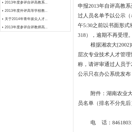
2013年度参评自评高教系...
申报
2013
年自评高教系
2013年度外评高等学校教...
过人员名单
予以公示（
关于2014年青年拔尖人才...
午
5:30
之前
以书面形式
2013年度参评自评教师高...
318
）
，逾期不再受理
根据湘农大
[2002]
层次专业技术人才管理
称，请评审通过人员于
公示只在办公系统发布
附件：湖南农业
员名单
（排名不分先后
电
话：
8461803