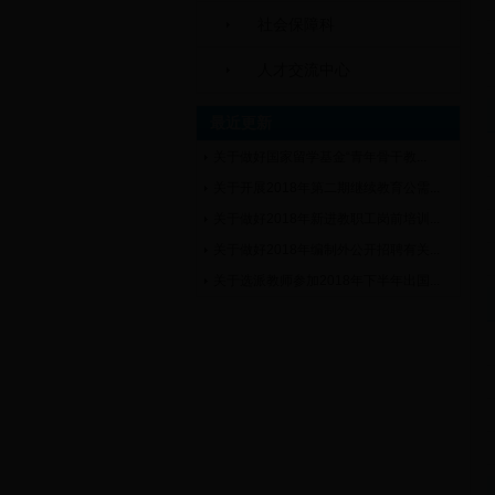
社会保障科
人才交流中心
最近更新
关于做好国家留学基金“青年骨干教...
关于开展2018年第二期继续教育公需...
关于做好2018年新进教职工岗前培训...
关于做好2018年编制外公开招聘有关...
关于选派教师参加2018年下半年出国...