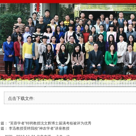
点击下载文件:
一篇：
“芙蓉学者”特聘教授沈文辉博士届满考核被评为优秀
一篇：
李迅教授受聘我校“神农学者”讲座教授