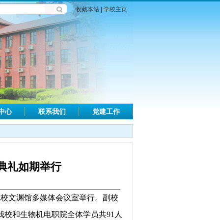
收藏本站
|
学校主页
中心
联系我们
党建工作
班典礼如期举行
我校文渊馆多媒体会议室举行。副校
我校和生物机电职院全体学员共
91
人