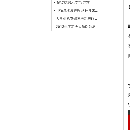
首批“拔尖人才”培养对...
开拓进取展辉煌 继往开来...
人事处党支部国庆参观边...
2013年度新进人员岗前培...