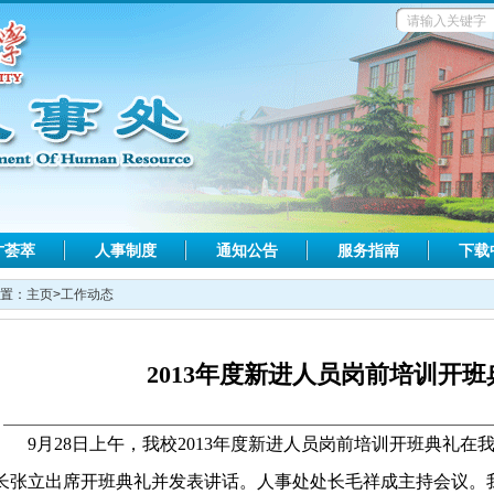
才荟萃
人事制度
通知公告
服务指南
下载
置：
主页
>
工作动态
2013年度新进人员岗前培训开
9
月
28
日
上午，我校
2013
年度新进人员岗前培训开班典礼在
长张立出席开班典礼并发表讲话。人事处处长毛祥成主持会议。