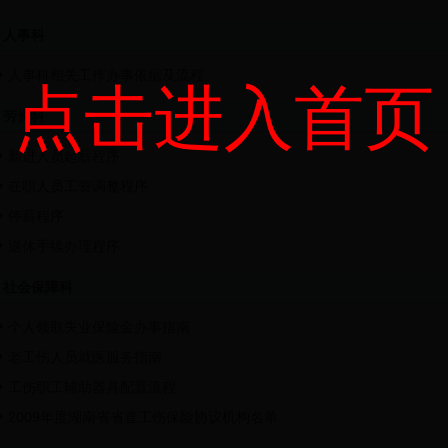
人事科
人事科相关工作办事依据及流程
点击进入首页
劳资科
新进人员起薪程序
在职人员工资调整程序
停薪程序
退休手续办理程序
社会保障科
个人领取失业保险金办事指南
老工伤人员就医服务指南
工伤职工辅助器具配置流程
2009年度湖南省省直工伤保险协议机构名单