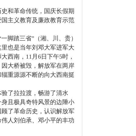
历史和革命传统，国庆长假期
爱国主义教育及廉政教育示范
“一脚踏三省”（湘、川、贵）
这里也是当年刘邓大军进军大
师大西南，
11
月
6
日
下午
5
时，
。因大桥被毁，解放军在两岸
和辎重源源不断的向大西南挺
体验了
拉拉渡，畅游了清水
一身且极具奇特风景的边陲小
回顾了革命历史，认识解放军
命伟人刘伯承、邓小平的丰功