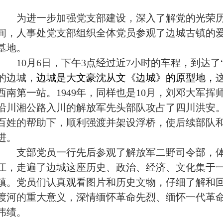
为进一步加强党支部建设，深入了解党的光荣
间，人事处党支部组织全体党员参观了
边城古镇的
基地
。
10
月
6
日
，下午
3
点经过近
7
小时的车程，到达了
的边城，
边城是大文豪沈从文《边城》的原型地，
西南第一站。
1949
年，同样也是
10
月，刘邓大军挥
沿川湘公路入川的解放军先头部队攻占了四川洪安
百姓的帮助下，顺利强渡并架设浮桥，使后续部队
进。
支部党员一行先后参观了解放军二野司令部，
江，走遍了边城这座历史、政治、经济、文化集于
镇。
党员们认真观看图片和历史文物，仔细了解和
渡河的重大意义，深情缅怀革命先烈、缅怀一代革
伟绩。