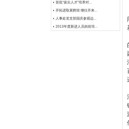
首批“拔尖人才”培养对...
开拓进取展辉煌 继往开来...
人事处党支部国庆参观边...
2013年度新进人员岗前培...