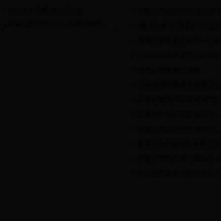
“拔尖人才”培养工作正式起航
人事处党支部开展“学习黄
省编办廖跃贵副主任一行来校调研指...
“拔尖人才”培养工作正式起
省编办廖跃贵副主任一行来
湖南中医药大学党委副书记
兄弟院校来我校调研
26名中青年教师入选第三批“
人事处党支部开展“讲道德、
人事处党支部开展“讲规矩
人事处党支部开展“讲政治
国家人力资源社会保障部遴
学校新增四位湖南省“百人计
学校召开基本养老保险个人