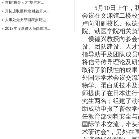
首批“拔尖人才”培养对...
5
月
10
日
上午，
开拓进取展辉煌 继往开来...
会议在文渊馆二楼校
人事处党支部国庆参观边...
卢向阳副校长、侯德
2013年度新进人员岗前培...
院、动医学院相关负
侯德兴教授向参会
设、团队建设、人才
指导助手及团队成员
将信号传导理论及研
取得了阶段性的成果
外国际学术会议交流
物学、蛋白质技术及
师提供了在日本进行
究生两名；组建了动
助成功申报了畜牧学
任教育部饲料安全与
国际学术交流，牵头
术研讨会
”
，另外在