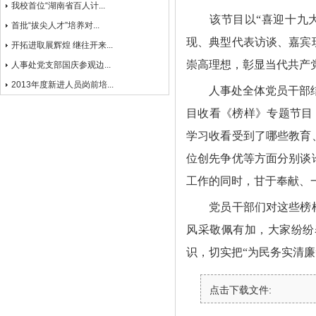
我校首位“湖南省百人计...
该节目以
“
喜迎十九
首批“拔尖人才”培养对...
现、典型代表访谈、嘉宾
开拓进取展辉煌 继往开来...
崇高理想，彰显当代共产
人事处党支部国庆参观边...
2013年度新进人员岗前培...
人事处全体党员干部
目收看《榜样》专题节目
学习收看受到了哪些教育
位创先争优等方面分别谈
工作的同时，甘于奉献、
党员干部们对这些榜
风采敬佩有加，大家纷纷
识，切实把“为民务实清
点击下载文件: