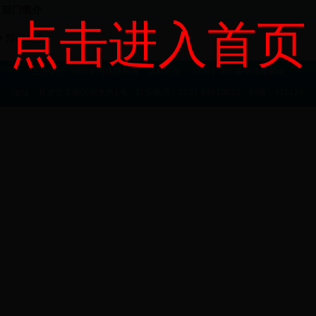
部门简介
点击进入首页
部门简介
主办单位：365备用线路检测 版权所有：©2013 365备用线路检测
地址：长沙市芙蓉区农大路1号 联系电话：0731-84618032 邮编：410128