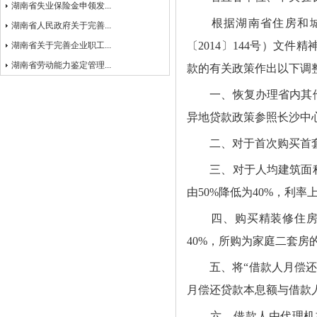
湖南省失业保险金申领发...
根据湖南省住房和
湖南省人民政府关于完善...
〔
2014
〕
144
号）文件精
湖南省关于完善企业职工...
湖南省劳动能力鉴定管理...
款的有关政策作出以下调
一、
恢复办理省内其
异地贷款政策参照长沙中
二、
对于首次购买首
三、
对于人均建筑面
由
50%
降低为
40%
，利率
四、
购买精装修住
40%
，所购为家庭二套房
五、
将“借款人月偿
月偿还贷款本息额与借款
六、
借款人由代理机