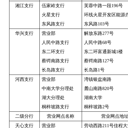
湘江支行
伍家岭支行
芙蓉中路一段
196
号
火星支行
环线火星开发区能源
东风路支行
东风路
103
号
华兴支行
营业部
解放东路
277
号
人民中路支行
人民中路
68
号
东二环支行
东二环富通新城
1
楼
蔡锷南路支行
蔡锷南路
127
号
长岛路支行
长岛路
1
号
河西支行
营业部
湾镇银盆南路
中南大学分理处
麓山南路
820
号
湖大分理处
湖南大学
桐梓坡路支行
桐梓坡路
2
号
二级分行
营业网点名称
营业网点地
天心支行
营业部
劳动西路
211
号佳程大