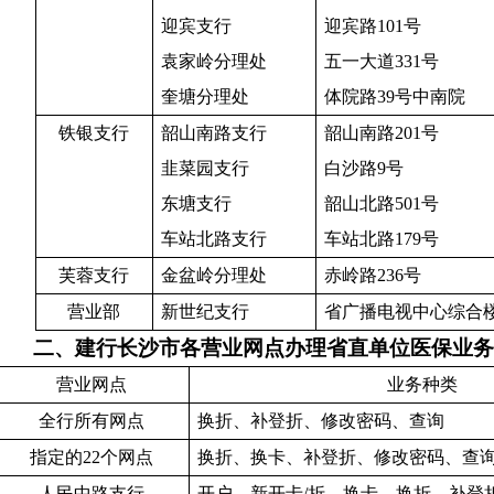
迎宾支行
迎宾路
101
号
袁家岭分理处
五一大道
331
号
奎塘分理处
体院路
39
号中南院
铁银支行
韶山南路支行
韶山南路
201
号
韭菜园支行
白沙路
9
号
东塘支行
韶山北路
501
号
车站北路支行
车站北路
179
号
芙蓉支行
金盆岭分理处
赤岭路
236
号
营业部
新世纪支行
省广播电视中心综合
二、建行长沙市各营业网点办理省直单位医保业
营业网点
业务种类
全行所有网点
换折、补登折、修改密码、查询
指定的
22
个网点
换折、换卡、补登折、修改密码、查
人民中路支行
开户、新开卡
/
折、换卡、换折、补登