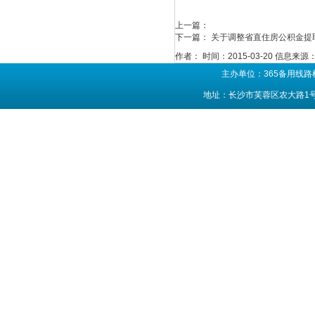
上一篇：
下一篇：
关于调整省直住房公积金提取和
作者：
时间：2015-03-20
信息来源
主办单位：365备用线路
地址：长沙市芙蓉区农大路1号 联