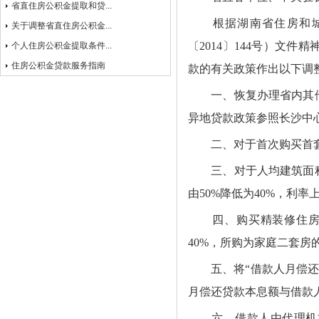
省直住房公积金提取和贷...
根据湖南省住房和
关于调整省直住房公积金...
〔
2014
〕
144
号）文件精
个人住房公积金提取条件...
住房公积金贷款服务指南
款的有关政策作出以下调
一、
恢复办理省内其
异地贷款政策参照长沙中
二、
对于首次购买首
三、
对于人均建筑面
由
50%
降低为
40%
，利率
四、
购买精装修住
40%
，所购为家庭二套房
五、
将“借款人月偿
月偿还贷款本息额与借款
六、
借款人由代理机