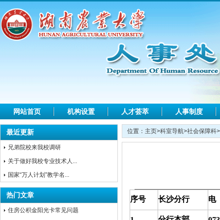
网站首页
机构设置
人才荟萃
人事制度
位置：
主页
>
科室导航
>
社会保障科
>
最近更新
兄弟院校来我校调研
关于做好我校专业技术人...
国家“万人计划”教学名...
热门文章
序号
长沙分行
电
住房公积金阳光卡常见问题
分行本部
1
073