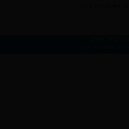
湖南农业大学青年教师导师
主办单位：365备用线路
地址：长沙市芙蓉区农大路1号 联