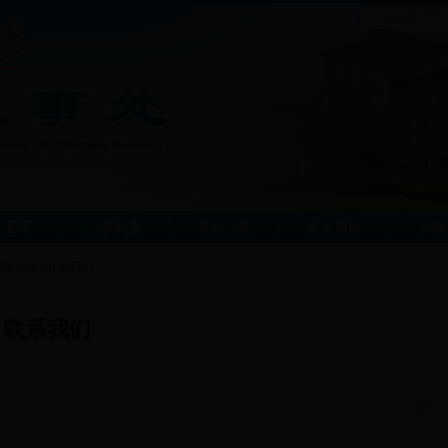
才荟萃
人事制度
通知公告
服务指南
下载
置:
主页
>
联系我们
联系我们
首页