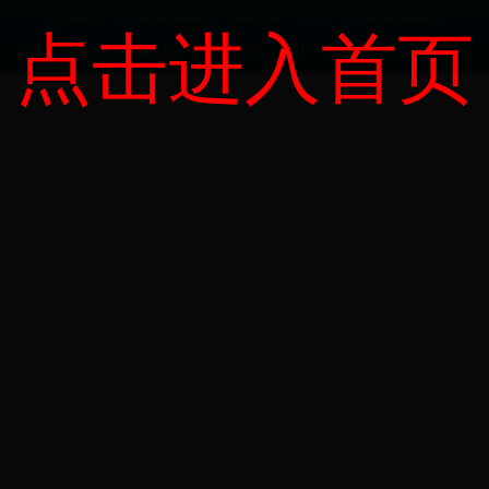
主办单位：365备用线路检测 版权所有：©2013 365备用线路检测
点击进入首页
地址：长沙市芙蓉区农大路1号 联系电话：0731-84618032 邮编：410128