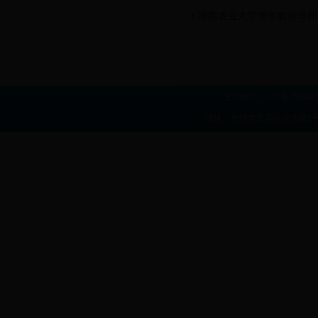
湖南农业大学青年教师导师
主办单位：365备用线路
地址：长沙市芙蓉区农大路1号 联