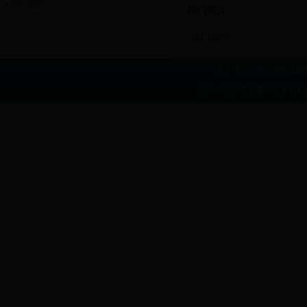
部门简介
部门简介
部门简介
主办单位：365备用线路
地址：长沙市芙蓉区农大路1号 联