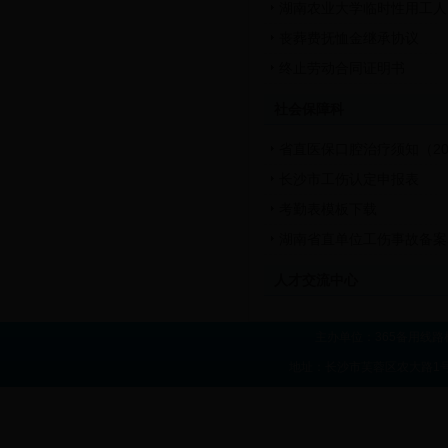
湖南农业大学临时性用工人
丧葬费抚恤金继承协议
终止劳动合同证明书
社会保障科
省直医保口腔治疗须知（20
长沙市工伤认定申报表
考勤表模板下载
湖南省直单位工伤事故备案
人才交流中心
主办单位：365备用线路
地址：长沙市芙蓉区农大路1号 联