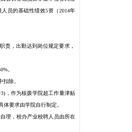
级人员的基础性绩效5资（
2014
年
职责，出勤达到岗位规定要求，
50%
。
中扣除。
件
3)
，作为核拨学院超工作量津贴
具体要求由学院自行制定。
额自理，校办产业校聘人员由所在