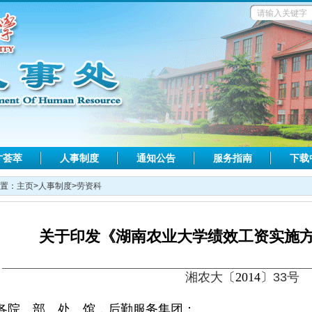
才荟萃
人事制度
通知公告
服务指南
下载
置：
主页
>
人事制度
>
劳资科
关于印发《湖南农业大学绩效工资实施
湘农大
〔
2014
〕
33号
各院、部、处、馆，后勤服务集团：