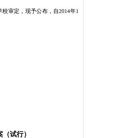
学校审定，现予公布，自
2014
年
1
案（试行）