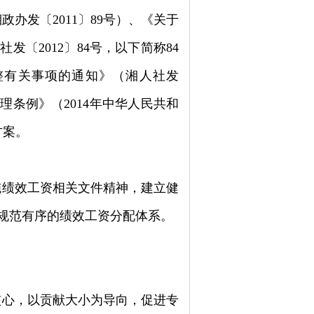
湘政办发〔
2011
〕
89
号）、《关于
人社发〔
2012
〕
84
号，以下简称
84
整有关事项的通知》（湘人社发
管理条例》（
2014
年中华人民共和
方案。
施绩效工资相关文件精神，建立健
规范有序的绩效工资分配体系。
核心，以贡献大小为导向，促进专