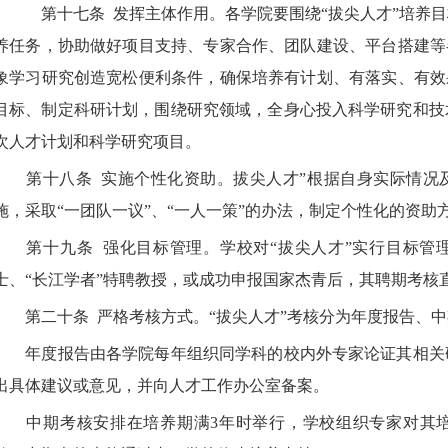
第十七条
发挥主体作用。各学院要围绕“拔尖人才”培养
养任务，协助做好项目支持、专家合作、团队建设、平台搭建等
象学习研究创造宽松便利条件，确保培养有计划、有落实、有效
目标、制定科研计划，围绕研究领域，全身心投入科学研究和技
次人才计划和科学研究项目。
第十八条
实施个性化资助。拔尖人才”根据自身实际情况
施，采取“一团队一议”、“一人一策”的办法，制定个性化的资助
第十九条
强化目标管理。
学校对“拔尖人才”实行目标管
士、“长江学者”特聘教授，或成功申报国家杰青后，其聘期考核
第二十条
严格考核方式。
“拔尖人才”考核分为年度报告、
年度报告由各学院每年组织同学科的校内外专家论证其相关
出具体建议或意见，并向人才工作办公室备案。
中期考核安排在培养期满
3
年时举行，学校组织专家对其