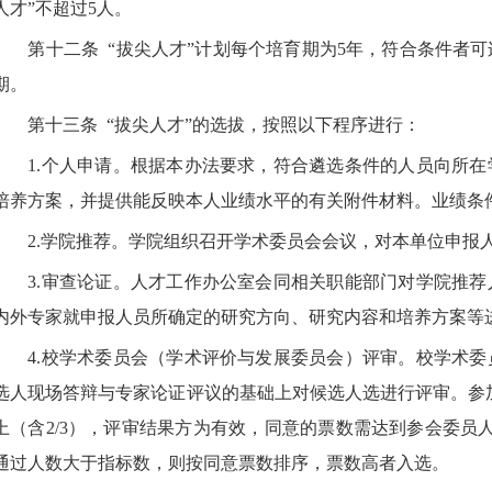
人才”不超过
5
人。
第十二条
“拔尖人才”计划每个培育期为
5
年，符合条件者可
期。
第十三条
“拔尖人才”的选拔，按照以下程序进行：
1.
个人申请。根据本办法要求，符合遴选条件的人员向所在
培养方案，并提供能反映本人业绩水平的有关附件材料。业绩条
2.
学院推荐。学院组织召开学术委员会会议，对本单位申报
3.
审查论证。人才工作办公室会同相关职能部门对学院推荐
内外专家就申报人员所确定的研究方向、研究内容和培养方案等
4.
校学术委员会（学术评价与发展委员会）评审。校学术委
选人现场答辩与专家论证评议的基础上对候选人选进行评审。参
上（含
2/3
），评审结果方为有效，同意的票数需达到参会委员
通过人数大于指标数，则按同意票数排序，票数高者入选。