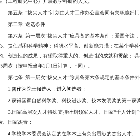
室（工程研究中心）开展教学科研的人员。
第五条
“拔尖人才”计划由人才工作办公室会同有关职能部
第二章
遴选条件
第六条
第一层次“拔尖人才”
应具备的基本条件：爱国守法，
心、责任感和科学精神；科研水平高、创新能力强；在某个学科
的、创造性的成果，有望取得重大的、
创造性的成就和贡献；
具
55
周岁（按申报当年
1
月
1
日计算，下同）。
第七条
第一层次“拔尖人才”
除具备第六条规定的基本条件外
1.
曾作为院士候选人，进入初选者；
2.
获得国家自然科学奖、科技进步奖、技术发明奖的第一获
3.
国家高层次人才特殊支持计划领军人才、国家“千人计划”
授、国家杰青；
4.
学校学术委员会认定的在学术上有突出贡献的杰出人才。