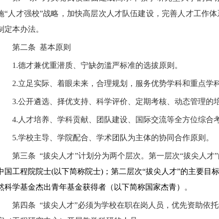
施“人才强校”战略，加快高层次人才队伍建设，完善人才工作
制定本办法。
第二条
基本原则
1.
德才兼优重潜质、宁缺勿滥严标准的选拔原则。
2.
立足实际、着眼未来，合理规划，服务优势学科和重点学
3.
公开遴选、择优支持、科学评价、定期考核、动态管理的
4.
人才培养、学科贡献、团队建设、国际交流等全方位综合
5.
学校主导、学院配合、学术团队为主体的协同合作原则。
第三条
“拔尖人才”
计划分为两个层次。第一层次“拔尖人才
中国工程院院士
(
以下简称院士
)
；第二层次“拔尖人才”的主要目
然科学基金杰出青年基金获得者（以下简称国家杰青）
。
第四条
“拔尖人才”
必须为学校在职在岗人员，优先资助依托