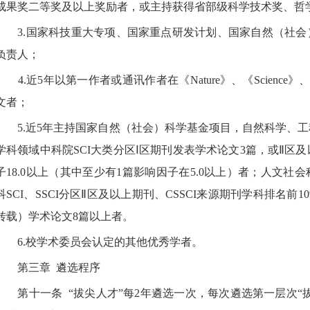
成果奖二等奖及以上奖励者，
或主持获得省部级科学技术奖、哲
3.
国家科技重大专项、国家重点研发计划、国家自然（社会
负责人；
4.
近
5
年以第一作者或通讯作者在《
Nature
》、《
Science
》
文者；
5.
近
5
年主持国家自然（社会）科学基金项目，自然科学、工
学科领域中科院
SCI
大类分区Ⅰ区期刊发表学术论文
3
篇，或Ⅱ区及
子
18.0
以上（其中至少有
1
篇影响因子在
5.0
以上）者；人文社会
科
SCI
、
SSCI
分区Ⅱ区及以上期刊、
CSSCI
来源期刊学科排名前
1
转载）学术论文
8
篇以上者。
6.
校学术委员会认定的其他优秀学者。
第三章
遴选程序
第十一条
“拔尖人才”每
2
年遴选一次，每次遴选第一层次“