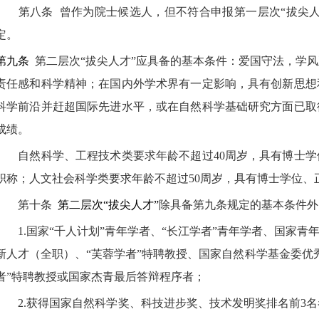
第八条
曾作为院士候选人，但不符合申报第一层次“拔尖
定。
第九条
第二层次“拔尖人才”
应具备的基本条件：爱国守法，学风
责任感和科学精神；在国内外学术界有一定影响，具有创新思想
科学前沿并赶超国际先进水平，或在自然科学基础研究方面已取
成绩。
自然科学、工程技术类要求年龄不超过
40
周岁，具有博士学
职称；人文社会科学类要求年龄不超过
50
周岁，具有博士学位、
第十条
第二层次“拔尖人才”
除具备第九条规定的基本条件外
1.
国家“千人计划”青年学者、“长江学者”青年学者、国家青
新人才（全职）、“芙蓉学者”特聘教授、国家自然科学基金委优
者”特聘教授或国家杰青最后答辩程序者；
2.
获得国家自然科学奖、科技进步奖、技术发明奖排名前
3
名