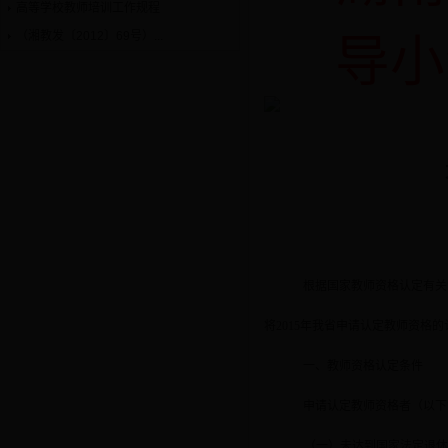
高等学校教师培训工作规程
（湘教发〔2012〕69号）...
导小
根据国家教师资格认定有关
将
2015
年我省申请认定教师资格的
一、教师资格认定条件
申请认定教师资格者（以下
（一）未达到国家法定退