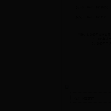
永州市：
0746—8211005
；
湘西州：
0743—8224122
。
附件：
1. 2015
年湖南省非
2
．
2015
年湖
3
．
2015
年申
点击下载文件: