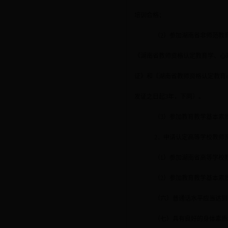
培训合格；
（
2
）参加湖南省非师范教
《湖南省教师资格认定教育学、心
证》和《湖南省教师资格认定教育
发证之日起
3
年，下同）。
（
3
）参加教育教学基本素
2
．申请认定高等学校教师
（
1
）参加湖南省高等学校
（
2
）参加教育教学基本素
（六）普通话水平应当达到
（七）具有良好的身体素质