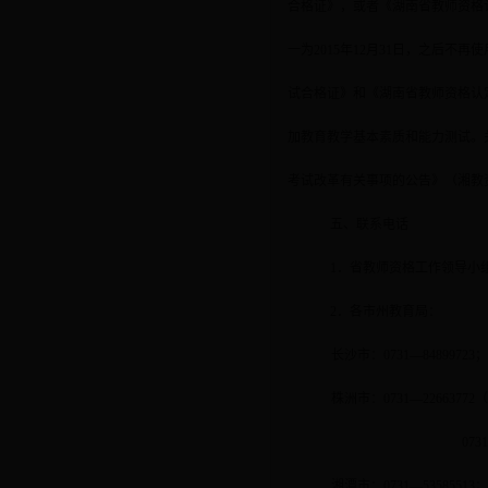
合格证》，或者《湖南省教师资格
一为
2015
年
12
月
31
日，之后不再使
试合格证》和《湖南省教师资格认
加教育教学基本素质和能力测试。
考试改革有关事项的公告》（湘教
五、联系电话
1
．省教师资格工作领导小
2
．各市州教育局：
长沙市：
0731—84899723
株洲市：
0731—22663772
073
湘潭市：
0731—53585513