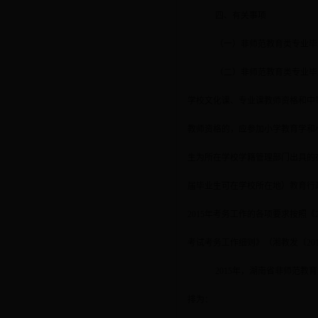
四、
有关
事项
（一）非师范教育类专业毕
（二）非师范教育类专业毕
学校文化课、专业课教师资格和中
教师资格的，应参加小学教育学和
生为所在学校学籍管理部门出具的
届毕业生可在学校所在地）教育行
2015
年考务工作的各项要求按照《
考试考务工作细则》（湘教发〔
20
2015
年，湖南省非师范教育
排为：