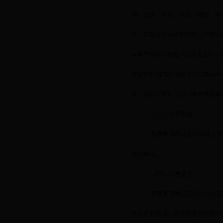
确、真实、有效。从
2015
年起，非
章。非受委托高校的申请人申请认
高等学校教师资格人员花名册》（
规定的时间内将本校《
2015
年湖南
查。具体安排见《
2015
年申请高等
（三）专家审查
各教师资格认定机构成立教
格的结论。
（四）颁发证书
各教师资格认定机构在规定
予认定的原因；其中高等学校教师