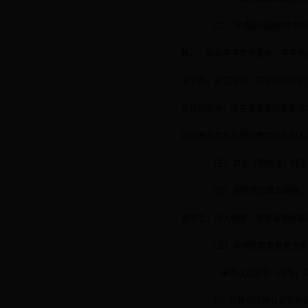
（二）申请幼儿园教师资
格），高级中学教师资格，中等专
业学校、技工学校、职业高级中学
学校所在地，应在湖南省行政区域
域内高等学校拟聘任教师职务的人
（三）具备《教师法》规定
（四）拥护党的基本路线，
爱学生，为人师表，思想品德经鉴
（五）非师范教育类专业毕
1
．申请认定高中（中专）
（
1
）在教师资格认定机构