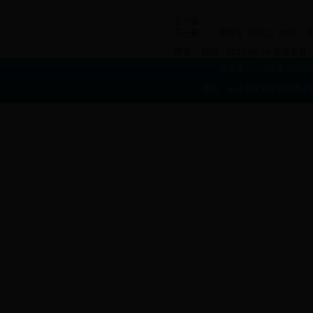
上一篇：
下一篇：
（湘教发〔2012〕69号
作者：
时间：2015-08-26
信息来源
主办单位：365备用线路
地址：长沙市芙蓉区农大路1号 联