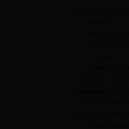
应填写所属高校名称，同时用括号
网上申报的时间为：
春季批次
4
月
15
日－
4
月
30
秋季批次
10
月
15
日－
10
月
3
（二）现场确认
1
．申请高中（中专）及以
的地点进行现场确认。各教师资格
受理的应详细注明原因，申请材料
4
月
16
日－
5
月
14
日（春季批次，节
时间由教师资格认定机构确定后提
2
．申请高等学校教师资格