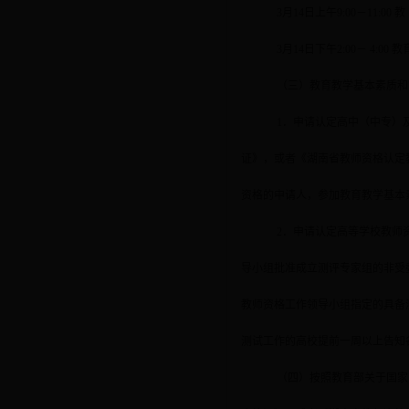
3
月
14
日上午
9:00
－
11:00
教
3
月
14
日下午
2:00
－
4:00
教
（三）教育教学基本素质和
1
．申请认定高中（中专）
证》，或者《湖南省教师资格认定
资格的申请人，参加教育教学基本
2
．申请认定高等学校教师
导小组批准成立测评专家组的非受
教师资格工作领导小组指定的具备
测试工作的高校提前一周以上告知
（四）按照教育部关于国家