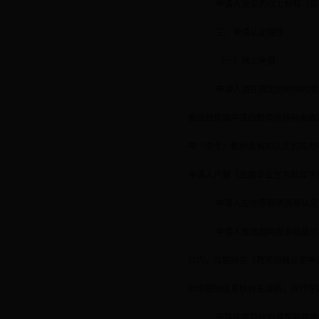
申请人提交的以上材料（第
三、申请认定程序
（一）网上申报
申请人须在规定的时间内登
报应根据拟申请的教师资格种类确
中（中专）教师资格的认定机构为
申请人户籍（应届毕业生为就读学
申请人应按照教师资格认定
申请人应根据网报系统提示
以内，与粘贴在《教师资格认定申
对填报的信息核对无误后，自行在
高等医学院校附属医院临床