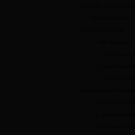
县级以上医院（其中申请高等学校
高等学校拟聘任副教授以上
能力测试、普通话水平测试。
二、申请人须提
交
的材料
（一）从中国教师资格网（
（二）身份证原件和复印
（三）户口薄（仅限于申
交所在学校学籍管理部门出具的在
（四）学历证书原件和复
（五）普通话水平测试等级
（六）教师资格认定机构指