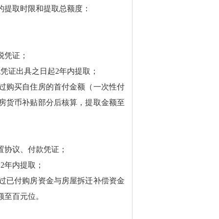
的提取时限和提取总额度：
税凭证；
税凭证出具之日起
2
年内提取；
过购买自住房的首付金额（一次性付
房货币补贴部分后核算，提取金额至
置协议、付款凭证；
起
2
年内提取；
过已付购房资金与房屋拆迁补偿资金
额至百元位。