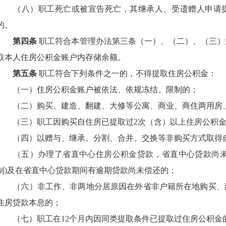
（八）职工死亡或被宣告死亡，其继承人、受遗赠人申请
的。
第四条
职工符合本管理办法第三条（一）、（二）、（三）
取本人住房公积金账户内存储余额。
第五条
职工符合下列条件之一的，不得提取住房公积金：
（一）住房公积金账户被依法、依规冻结、限制的；
（二）购买、建造、翻建、大修等公寓、商业、商住两用房
（三）职工因购买自住房已提取过
2
次（含）以上住房公积
（四）以赠与、继承、分割、合并、交换等非购买方式取得
（五）办理了省直中心住房公积金贷款，省直中心贷款尚
制
)
及在省直中心贷款期间有逾期贷款尚未偿还的；
（六）非工作、非两地分居原因在外省非户籍所在地购买、
住房贷款本息的；
（七）职工在
12
个月内因同类提取条件已提取过住房公积金