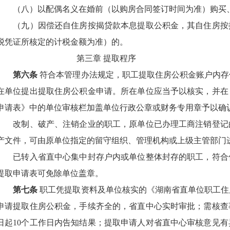
（八）以配偶名义在婚前（以购房合同签订时间为准）购买
（九）因偿还自住房按揭贷款本息提取公积金，其自住房按
税凭证所核定的计税金额为准）的。
第三章 提取程序
第六条
符合本管理办法规定，职工提取住房公积金账户内存
在单位提出提取住房公积金申请。所在单位应当予以核实，并在
申请表》中的单位审核栏加盖单位行政公章或财务专用章予以确
改制、破产、注销企业的职工，原单位已办理工商注销登记
产文件，可由原单位指定的留守组织、管理机构或上级主管部门
已转入省直中心集中封存户内或单位整体封存的职工，符合
提取申请表可免除单位盖章。
第七条
职工凭提取资料及单位核实的《湖南省直单位职工住
申请提取住房公积金，手续齐全的，省直中心实时审批；需核查
日起
10
个工作日内告知结果；提取申请人对省直中心审核意见有