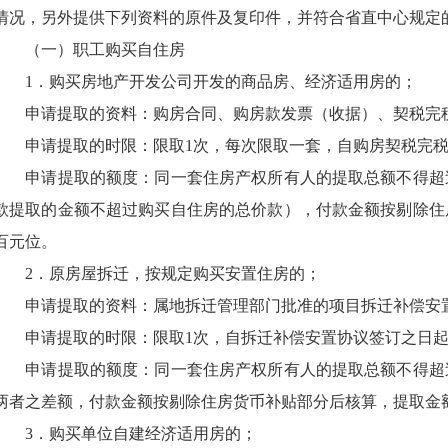
情况，另外提供下列资料的原件及复印件，并符合省直中心规定
（一）职工购买自住房
1
．购买房地产开发公司开发的商品房、经济适用房的；
申请提取的资料：购房合同、购房款发票（收据）、契税完
申请提取的时限：限取
1
次，每次限取一套，自购房契税完
申请提取的额度：同一套住房产权所有人的提取总额不得超
款提取的金额不超过购买自住房的总价款），付款金额按剔除住
百元位。
2
．原房屋拆迁，按规定购买安置住房的；
申请提取的资料：属地拆迁管理部门批准的项目拆迁补偿安
申请提取的时限：限取
1
次，自拆迁补偿安置协议签订之日
申请提取的额度：同一套住房产权所有人的提取总额不得超
两者之差额，付款金额按剔除住房货币补贴部分后核算，提取金
3
．购买单位自建经济适用房的；