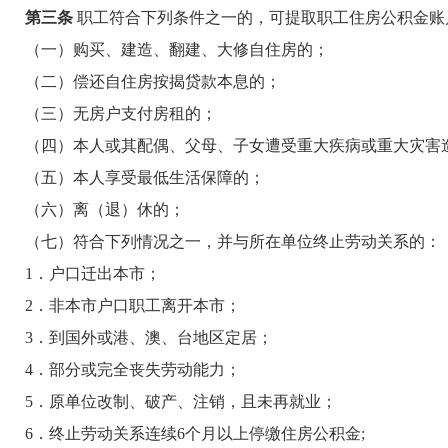
第三条
职工符合下列条件之一的，可提取职工住房公积金账
（一）购买、建造、翻建、大修自住房的；
（二）偿还自住房按揭贷款本息的；
（三）无房户支付房租的；
（四）本人或其配偶、父母、子女遭受重大疾病或重大灾害
（五）本人享受最低生活保障的；
（六）离（退）休的；
（七）符合下列情况之一，并与所在单位终止劳动关系的：
1
．户口迁出本市；
2
．非本市户口职工离开本市；
3
．到国外或港、澳、台地区定居；
4
．部分或完全丧失劳动能力；
5
．原单位改制、破产、注销，且未再就业；
6
．终止劳动关系连续
6
个月以上停缴住房公积金
;