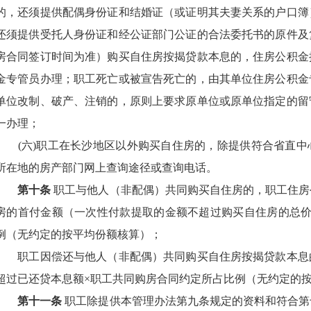
的，还须提供配偶身份证和结婚证（或证明其夫妻关系的户口簿
还须提供受托人身份证和经公证部门公证的合法委托书的原件及
房合同签订时间为准）购买自住房按揭贷款本息的，住房公积金
金专管员办理；职工死亡或被宣告死亡的，由其单位住房公积金
单位改制、破产、注销的，原则上要求原单位或原单位指定的留
一办理；
(
六
)
职工在长沙地区以外购买自住房的，除提供符合省直中
所在地的房产部门网上查询途径或查询电话。
第十条
职工与他人（非配偶）共同购买自住房的，职工住房
房的首付金额（一次性付款提取的金额不超过购买自住房的总价
例（无约定的按平均份额核算）；
职工因偿还与他人（非配偶）共同购买自住房按揭贷款本息
超过已还贷本息额×职工共同购房合同约定所占比例（无约定的
第十一条
职工除提供本管理办法第九条规定的资料和符合第