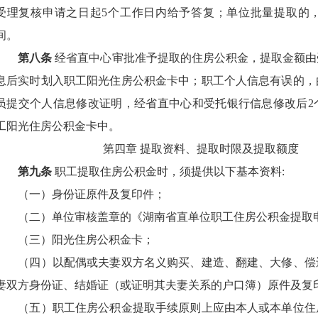
受理复核申请之日起
5
个工作日内给予答复；单位批量提取的
间。
第八条
经省直中心审批准予提取的住房公积金，提取金额由
息后实时划入职工阳光住房公积金卡中；职工个人信息有误的，
员提交个人信息修改证明，经省直中心和受托银行信息修改后
2
工阳光住房公积金卡中。
第四章 提取资料、提取时限及提取额度
第九条
职工提取住房公积金时，须提供以下基本资料
:
（一）身份证原件及复印件；
（二）单位审核盖章的《湖南省直单位职工住房公积金提取
（三）阳光住房公积金卡；
（四）以配偶或夫妻双方名义购买、建造、翻建、大修、偿
妻双方身份证、结婚证（或证明其夫妻关系的户口簿）原件及复
（五）职工住房公积金提取手续原则上应由本人或本单位住