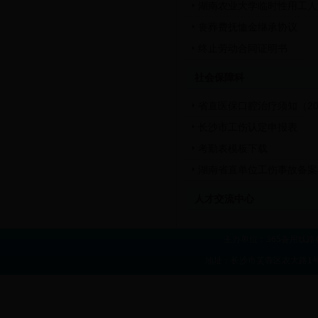
湖南农业大学临时性用工人
丧葬费抚恤金继承协议
终止劳动合同证明书
社会保障科
省直医保口腔治疗须知（20
长沙市工伤认定申报表
考勤表模板下载
湖南省直单位工伤事故备案
人才交流中心
主办单位：365备用线路
地址：长沙市芙蓉区农大路1号 联