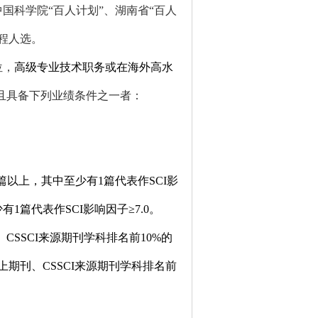
国科学院“百人计划”、湖南省“百人
工程人选。
位，
高级专业技术职务或在海外高水
且具备下列业绩条件之一者：
篇以上
，
其中
至少有
1
篇代表作
SCI
影
少有
1
篇代表作
SCI
影响因子≥
7.0
。
、
CSSCI
来源期刊学科排名前
10%
的
上期刊、
CSSCI
来源期刊学科排名前