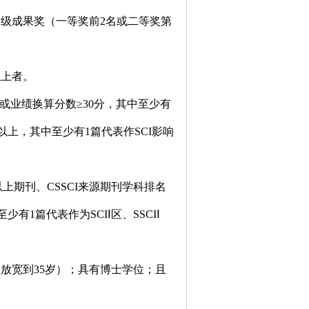
部级成果奖（一等奖前
2
名或二等奖第
以上者。
或业绩换算分数≥
30
分，其中至少有
以上，其中至少有
1
篇代表作
SCI
影响
以上期刊、
CSSCI
来源期刊学科排名
至少有
1
篇代表作为
SCI
Ⅰ区、
SSCI
Ⅰ
的放宽到
35
岁）；具有博士学位；且