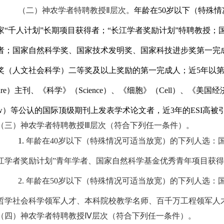
（二）神农学者特聘教授Ⅱ层次。
年龄在
50
岁以下（特殊情
家“千人计划”长期项目获得者；“长江学者奖励计划”特聘教授
者；国家自然科学奖、国家技术发明奖、国家科技进步奖第一完
奖（人文社会科学）二等奖及以上奖励的第一完成人；近
5
年以
re
）主刊、《科学》（
Science
）、《细胞》（
Cell
）、《美国经
w
）等公认的国际顶级期刊上发表学术论文者，近
3
年的
ESI
高被
（三）神农学者特聘教授Ⅲ层次（符合下列任一条件）。
1.
年龄在
40
岁以下（特殊情况可适当放宽）的下列人选：国
江学者奖励计划”青年学者、国家自然科学基金优秀青年项目获
2.
年龄在
50
岁以下（特殊情况可适当放宽）的下列人选：国
哲学社会科学领军人才、本科院校教学名师、百千万工程领军人
（四）神农学者特聘教授Ⅳ层次（符合下列任一条件）。