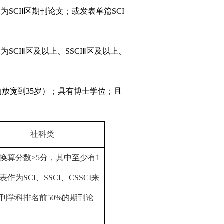
作为
SCI
Ⅰ区期刊论文；或发表单篇
SCI
作为
SCI
Ⅱ区及以上、
SSCI
Ⅱ区及以上、
的放宽到
35
岁）；具有博士学位；且
社科类
换算分数≥
5
分，其中至少有
1
表作为
SCI
、
SSCI
、
CSSCI
来
刊学科排名前
50%
的期刊论