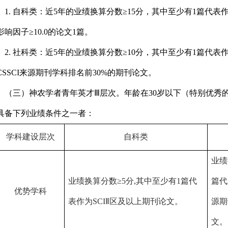
1.
自科类：近
5
年的业绩换算分数≥
15
分，其中至少有
1
篇代表
影响因子≥
10.0
的论文
1
篇。
2.
社科类：近
5
年的业绩换算分数≥
10
分，其中至少有
1
篇代表
CSSCI
来源期刊学科排名前
30%
的期刊论文。
（三）神农学者青年英才Ⅲ层次。
年龄在
30
岁以下（特别优秀
具备下列业绩条件之一者：
学科建设层次
自科类
业绩
业绩换算分数≥
5
分
,
其中至少有
1
篇代
篇代
优势学科
表作为
SCI
Ⅱ
区及以上期刊论文。
源期
文。