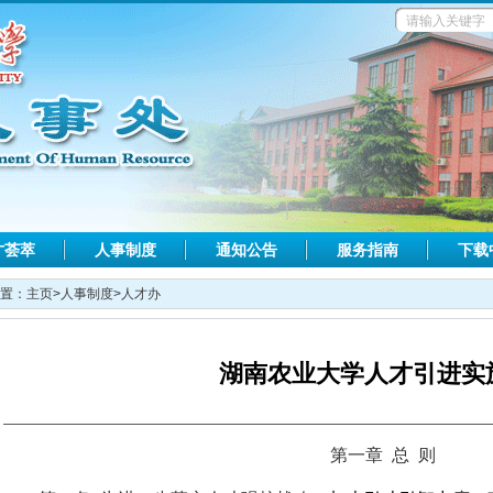
才荟萃
人事制度
通知公告
服务指南
下载
置：
主页
>
人事制度
>
人才办
湖南农业大学人才引进实
第一章
总
则