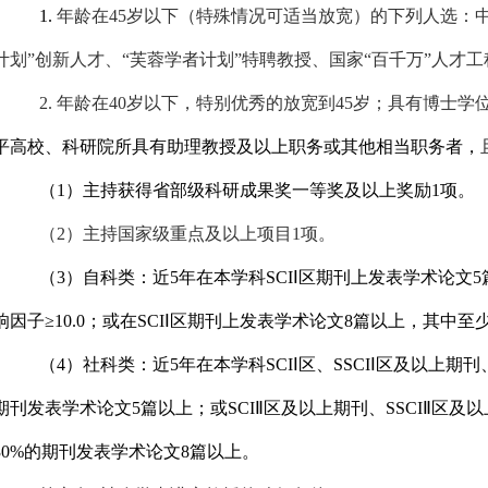
1.
年龄在
45
岁以下（特殊情况可适当放宽）的下列人选：中
计划”创新人才、“芙蓉学者计划”特聘教授、国家“百千万”人才
2.
年龄在
40
岁以下，特别优秀的放宽到
45
岁；具有博士学
平高校、科研院所具有助理教授及以上职务或其他相当职务者，
（
1
）主持获得省部级科研成果奖一等奖及以上奖励
1
项。
（
2
）主持国家级重点及以上项目
1
项。
（
3
）
自科类
：
近
5
年
在
本学科
SC
I
Ⅰ区期刊上发表学术论文
5
响因子
≥
10.0
；
或
在
SCI
Ⅰ区期刊上发表学术论文
8
篇以上，其中至
（
4
）社科类：近
5
年在
本学科
SCI
Ⅰ区、
SSCI
Ⅰ区及以上期刊
期刊发表学术论文
5
篇以上；或
SCI
Ⅱ区
及以上期刊、
SSCI
Ⅱ区
及以
30%
的期刊发表学术论文
8
篇以上
。