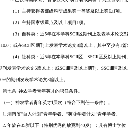
（
1
）主持获得省部级科研成果奖一等奖及以上奖励
1
项。
（
2
）主持国家级重点及以上项目
1
项。
（
3
）自科类：近
5
年在本学科
SCI
Ⅰ区期刊上发表学术论文
5
≥
10.0
；或在
SCI
Ⅰ区期刊上发表学术论文
8
篇以上，其中至少有
1
篇
（
4
）社科类：近
5
年在本学科
SCI
Ⅰ区、
SSCI
Ⅰ区及以上期刊
期刊发表学术论文
5
篇以上；或
SCI
Ⅱ区及以上期刊、
SSCI
Ⅱ区及以
30%
的期刊发表学术论文
8
篇以上。
第七条
神农学者青年英才的聘任条件。
（一）神农学者青年英才Ⅰ层次（符合下列任一条件）。
1.
湖南省“百人计划”青年学者、“芙蓉学者计划”青年学者。
2.
年龄在
35
岁以下（特别优秀的放宽到
40
岁）；具有博士学位