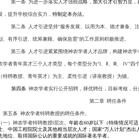
第一条
为进一步落实人才强校战略，
加大引才引智力
度，
设，提升学校综合实力，
特制定本办法。
第二条
人才引进坚持“服务发展、以用为本、德才兼备、注
划、有序引进、统筹兼顾、确保急需”的工作原则积极推进。
第三条
人才引进紧紧围绕神农学者人才品牌，构建神农学
农学者青年英才三个人才类型，每个类型分为“
I
、Ⅱ、Ⅲ、
IV
”四
（特聘教授、青年英才）为主、柔性引进（讲座教授）为辅。
第四条
神农学者实行公开招聘，择优聘任，目标考核，分
第二章
聘任条件
第五条
神农学者
特聘教授的聘任条件。
（一）神农学者特聘教授Ⅰ层次。
年龄在
60
岁以下（特殊情况可适
士、中国工程院院士及其他相当层次人才；国家“万人计划”杰出
先地位、取得国际公认的重要成就的国际著名学者。