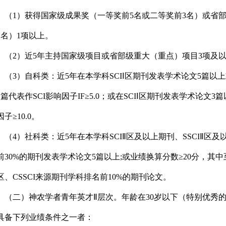
（
1
）获得国家级成果奖（一等奖前
5
名或二等奖前
3
名）或省
1
名）
1
项以上。
（
2
）近
5
年主持国家级项目或省部级重大（重点）项目
3
项及
（
3
）自科类：近
5
年在本学科
SCI
Ⅰ区期刊发表学术论文
5
篇以上
1
篇代表作
SCI
影响因子
IF
≥
5.0
；或在
SCI
Ⅰ区期刊发表学术论文
3
篇
因子≥
10.0
。
（
4
）社科类：近
5
年在本学科
SCI
Ⅱ区及以上期刊、
SSCI
Ⅱ区及
前
30%
的期刊发表学术论文
5
篇以上
;
或业绩换算分数≥
20
分，其中
区、
CSSCI
来源期刊学科排名前
10%
的期刊论文。
（二）神农学者青年英才Ⅱ层次。年龄在
30
岁以下（特别优秀
具备下列业绩条件之一者：