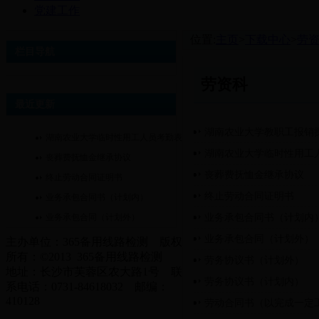
党建工作
位置:
主页
>
下载中心
>
劳
栏目导航
劳资科
最近更新
湖南农业大学教职工报销
湖南农业大学临时性用工人员考勤表
湖南农业大学临时性用工
丧葬费抚恤金继承协议
丧葬费抚恤金继承协议
终止劳动合同证明书
终止劳动合同证明书
业务承包合同书（计划内）
业务承包合同（计划外）
业务承包合同书（计划内
业务承包合同（计划外）
主办单位：365备用线路检测 版权
所有：©2013 365备用线路检测
劳务协议书（计划外）
地址：长沙市芙蓉区农大路1号 联
劳务协议书（计划内）
系电话：0731-84618032 邮编：
410128
劳动合同书（以完成一定