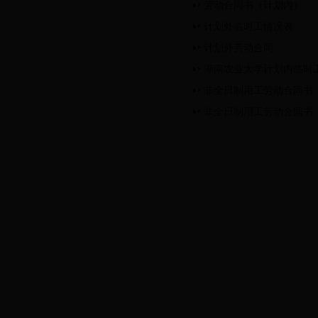
劳动合同书（计划内）
计划外临时工情况表
计划外劳动合同
湖南农业大学计划内临时
非全日制用工劳动合同书
非全日制用工劳动合同书