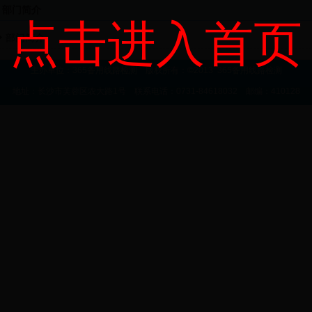
部门简介
点击进入首页
部门简介
主办单位：365备用线路检测 版权所有：©2013 365备用线路检测
地址：长沙市芙蓉区农大路1号 联系电话：0731-84618032 邮编：410128