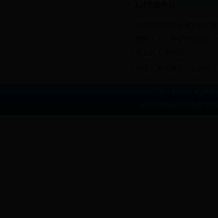
人才交流中心
高校教师资格证遗失补发程
哪些人员、哪些情况需要办
什么是人事代理？
办理人事代理有什么好处？
主办单位：365备用线路
地址：长沙市芙蓉区农大路1号 联