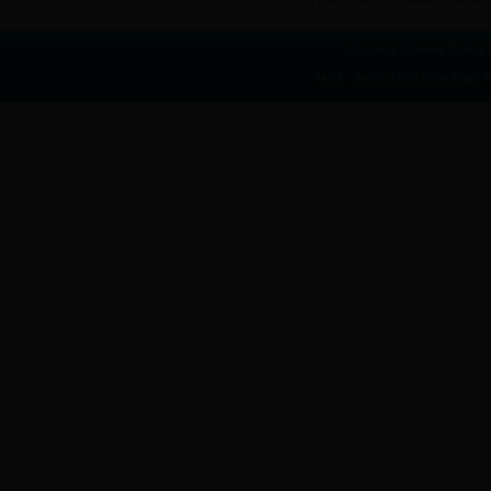
主办单位：365备用线路
地址：长沙市芙蓉区农大路1号 联