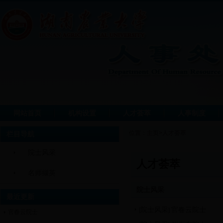
网站首页
机构设置
人才荟萃
人事制度
位置：
主页
>
人才荟萃
栏目导航
院士风采
人才荟萃
名师撷英
院士风采
最近更新
院士风采
官春云院士
[
]
官春云院士