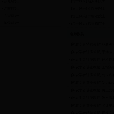
院士风采
赵振东院士
[
]
赵振东院士
院士风采
袁隆平院士
袁隆平院士
[
]
方智远院士
院士风采
方智远院士
[
]
陈雪梅院士
院士风采
陈雪梅院士
[
]
名师撷英
神农学者特聘教授
杨毅教
[
]
神农学者讲座教授
于烨教
[
]
神农学者讲座教授
谭柱良
[
]
神农学者讲座教授
王增裕
[
]
神农学者讲座教授
刘世名
[
]
神农学者讲座教授
Olayiw
[
]
神农学者讲座教授
黄三文
[
]
神农学者讲座教授
冯永来
[
]
神农学者讲座教授
吴建平
[
]
神农学者特聘教授
周铁安
[
]